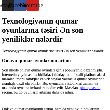
nstagram
Facebook
Youtube
Texnologiyanın qumar
oyunlarına təsiri Ən son
yeniliklər nələrdir
Texnologiyanın qumar oyunlarına təsiri Ən son yeniliklər nələrdir
Onlayn qumar oyunlarının artımı
Son illərdə onlayn qumar oyunları geniş populyarlıq qazanmışdır.
İnternetin yayılması ilə birlikdə, istifadəçilər müxtəlif platformalarda,
məsələn, mobil tətbiqlər və veb saytlar vasitəsilə qumar oyunlarına
asanlıqla daxil ola bilirlər. Bu, oyunçulara istədikləri zaman və
məkanda oynama imkanları təqdim edir. Məsələn,
pin up casino
seçimi, bu tip oyunların artımını daha da artırır.
Onlayn qumar oyunlarının artımı, həm də yeni oyun növlərinin