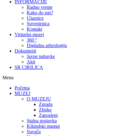
INFORMACIJE
Radno vreme
Kako do nas?
Ulaznice
Suvenirnica
Kontakt
Virtuelni muzej
360 °
Digitalna arheologija
Dokumenti
Javne nabavke
Akti
SR CIRILICA
Menu
Početna
MUZEJ
O MUZEJU
Zgrada
Zbirke
Zaposleni
Stalna postavka
Kikindski mamut
Suvača