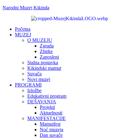
Narodni Muzej Kikinda
Početna
MUZEJ
O MUZEJU
Zgrada
Zbirke
Zaposleni
Stalna postavka
Kikindski mamut
Suvača
Novi muzej
PROGRAMI
Izložbe
Edukativni program
DEŠAVANJA
Projekti
Aktuelnosti
MANIFESTACIJE
Mamutfest
Noć muzeja
Dan suvače