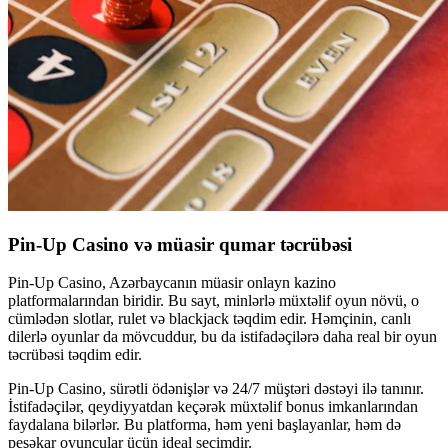
Pin-Up Casino və müasir qumar təcrübəsi
Pin-Up Casino, Azərbaycanın müasir onlayn kazino
platformalarından biridir. Bu sayt, minlərlə müxtəlif oyun növü, o
cümlədən slotlar, rulet və blackjack təqdim edir. Həmçinin, canlı
dilerlə oyunlar da mövcuddur, bu da istifadəçilərə daha real bir oyun
təcrübəsi təqdim edir.
Pin-Up Casino, sürətli ödənişlər və 24/7 müştəri dəstəyi ilə tanınır.
İstifadəçilər, qeydiyyatdan keçərək müxtəlif bonus imkanlarından
faydalana bilərlər. Bu platforma, həm yeni başlayanlar, həm də
peşəkar oyunçular üçün ideal seçimdir.