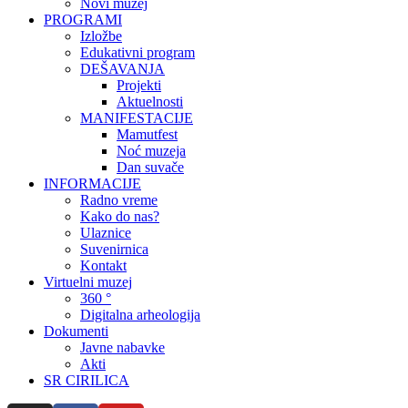
Novi muzej
PROGRAMI
Izložbe
Edukativni program
DEŠAVANJA
Projekti
Aktuelnosti
MANIFESTACIJE
Mamutfest
Noć muzeja
Dan suvače
INFORMACIJE
Radno vreme
Kako do nas?
Ulaznice
Suvenirnica
Kontakt
Virtuelni muzej
360 °
Digitalna arheologija
Dokumenti
Javne nabavke
Akti
SR CIRILICA