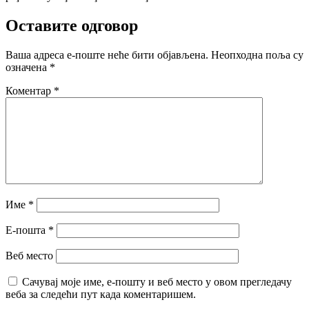
Оставите одговор
Ваша адреса е-поште неће бити објављена.
Неопходна поља су
означена
*
Коментар
*
Име
*
Е-пошта
*
Веб место
Сачувај моје име, е-пошту и веб место у овом прегледачу
веба за следећи пут када коментаришем.