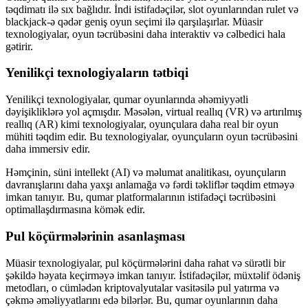
təqdimatı ilə sıx bağlıdır. İndi istifadəçilər, slot oyunlarından rulet və
blackjack-ə qədər geniş oyun seçimi ilə qarşılaşırlar. Müasir
texnologiyalar, oyun təcrübəsini daha interaktiv və cəlbedici hala
gətirir.
Yenilikçi texnologiyaların tətbiqi
Yenilikçi texnologiyalar, qumar oyunlarında əhəmiyyətli
dəyişikliklərə yol açmışdır. Məsələn, virtual reallıq (VR) və artırılmış
reallıq (AR) kimi texnologiyalar, oyunçulara daha real bir oyun
mühiti təqdim edir. Bu texnologiyalar, oyunçuların oyun təcrübəsini
daha immersiv edir.
Həmçinin, süni intellekt (AI) və məlumat analitikası, oyunçuların
davranışlarını daha yaxşı anlamağa və fərdi təkliflər təqdim etməyə
imkan tanıyır. Bu, qumar platformalarının istifadəçi təcrübəsini
optimallaşdırmasına kömək edir.
Pul köçürmələrinin asanlaşması
Müasir texnologiyalar, pul köçürmələrini daha rahat və sürətli bir
şəkildə həyata keçirməyə imkan tanıyır. İstifadəçilər, müxtəlif ödəniş
metodları, o cümlədən kriptovalyutalar vasitəsilə pul yatırma və
çəkmə əməliyyatlarını edə bilərlər. Bu, qumar oyunlarının daha