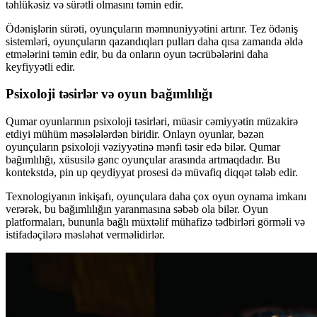
təhlükəsiz və sürətli olmasını təmin edir.
Ödənişlərin sürəti, oyunçuların məmnuniyyətini artırır. Tez ödəniş
sistemləri, oyunçuların qazandıqları pulları daha qısa zamanda əldə
etmələrini təmin edir, bu da onların oyun təcrübələrini daha
keyfiyyətli edir.
Psixoloji təsirlər və oyun bağımlılığı
Qumar oyunlarının psixoloji təsirləri, müasir cəmiyyətin müzakirə
etdiyi mühüm məsələlərdən biridir. Onlayn oyunlar, bəzən
oyunçuların psixoloji vəziyyətinə mənfi təsir edə bilər. Qumar
bağımlılığı, xüsusilə gənc oyunçular arasında artmaqdadır. Bu
kontekstdə, pin up qeydiyyat prosesi də müvafiq diqqət tələb edir.
Texnologiyanın inkişafı, oyunçulara daha çox oyun oynama imkanı
verərək, bu bağımlılığın yaranmasına səbəb ola bilər. Oyun
platformaları, bununla bağlı müxtəlif mühafizə tədbirləri görməli və
istifadəçilərə məsləhət verməlidirlər.