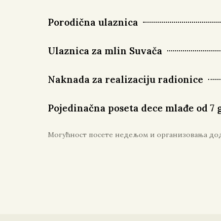
Porodična ulaznica
Ulaznica za mlin Suvača
Naknada za realizaciju radionice
Pojedinačna poseta dece mlađe od 7 
Могућност посете недељом и организовања дода