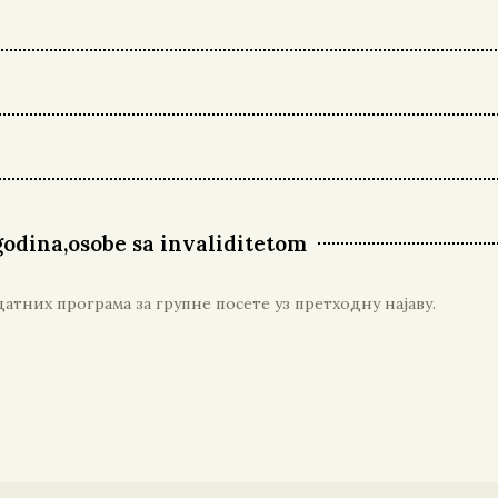
godina,osobe sa invaliditetom
тних програма за групне посете уз претходну најаву.