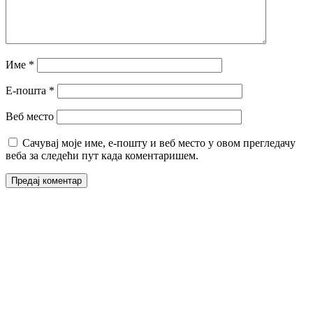
Име
*
Е-пошта
*
Веб место
Сачувај моје име, е-пошту и веб место у овом прегледачу
веба за следећи пут када коментаришем.