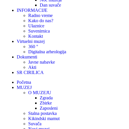
Dan suvače
INFORMACIJE
Radno vreme
Kako do nas?
Ulaznice
Suvenirnica
Kontakt
Virtuelni muzej
360 °
Digitalna arheologija
Dokumenti
Javne nabavke
Akti
SR CIRILICA
Početna
MUZEJ
O MUZEJU
Zgrada
Zbirke
Zaposleni
Stalna postavka
Kikindski mamut
Suvača
Novi muzej