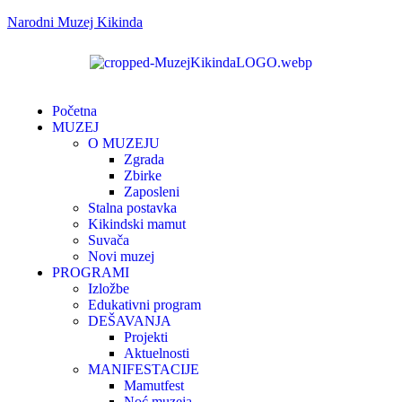
Narodni Muzej Kikinda
Početna
MUZEJ
O MUZEJU
Zgrada
Zbirke
Zaposleni
Stalna postavka
Kikindski mamut
Suvača
Novi muzej
PROGRAMI
Izložbe
Edukativni program
DEŠAVANJA
Projekti
Aktuelnosti
MANIFESTACIJE
Mamutfest
Noć muzeja