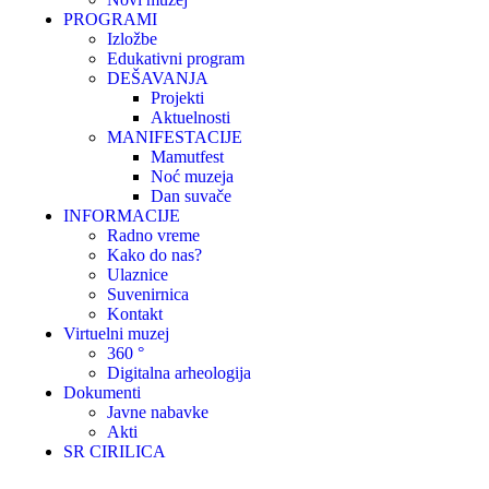
PROGRAMI
Izložbe
Edukativni program
DEŠAVANJA
Projekti
Aktuelnosti
MANIFESTACIJE
Mamutfest
Noć muzeja
Dan suvače
INFORMACIJE
Radno vreme
Kako do nas?
Ulaznice
Suvenirnica
Kontakt
Virtuelni muzej
360 °
Digitalna arheologija
Dokumenti
Javne nabavke
Akti
SR CIRILICA