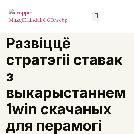
Развіццё
стратэгіі ставак
з
выкарыстаннем
1win скачаных
для перамогі