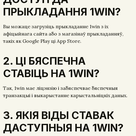
ПРЫКЛАДАННЯ 1WIN?
Вы можаце загрузіць прыкладанне 1win з іх
афіцыйнага сайта або з магазінаў прыкладанняў,
такіх як Google Play ці App Store.
2. ЦІ БЯСПЕЧНА
СТАВІЦЬ НА 1WIN?
Так, 1win мае ліцэнзію і забяспечвае бяспечныя
транзакцыі і выкарыстанне карыстальніцкіх даных.
3. ЯКІЯ ВІДЫ СТАВАК
ДАСТУПНЫЯ НА 1WIN?