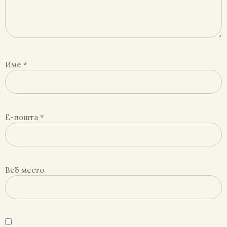
Име
*
Е-пошта
*
Веб место