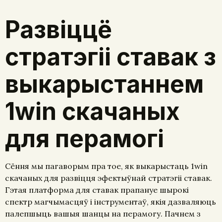
Развіццё
стратэгіі ставак з
выкарыстаннем
1win скачаных
для перамогі
Сёння мы пагаворым пра тое, як выкарыстаць 1win
скачаных для развіцця эфектыўнай стратэгіі ставак.
Гэтая платформа для ставак прапануе шырокі
спектр магчымасцяў і інструментаў, якія дазваляюць
палепшыць вашыя шанцы на перамогу. Пачнем з