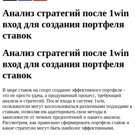
Анализ стратегий после 1win
вход для создания портфеля
ставок
Анализ стратегий после 1win
вход для создания портфеля
ставок
В мире ставок на спорт создание эффективного портфеля –
это не просто удача, а продуманный процесс, требующий
анализа и стратегий. После входа в систему 1win,
пользователи могут воспользоваться различными подходами к
ставкам, позволяя им адаптировать свои методы в
зависимости от личных предпочтений и нашего анализа.
Рассмотрим, как правильно сформировать портфель ставок и
какие стратегии могут быть наиболее эффективными.