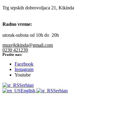
Trg srpskih dobrovoljaca 21, Kikinda
Radno vreme:
utorak-subota od 10h do 20h
muzejkikinda@gmail.com
0230 421239
Pratite nas:
Facebook
Instagram
Youtube
Serbian
English
Serbian