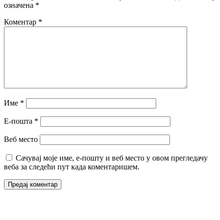
означена
*
Коментар
*
Име
*
Е-пошта
*
Веб место
Сачувај моје име, е-пошту и веб место у овом прегледачу
веба за следећи пут када коментаришем.