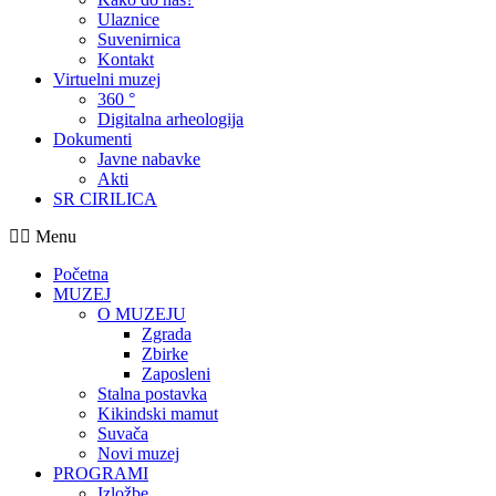
Ulaznice
Suvenirnica
Kontakt
Virtuelni muzej
360 °
Digitalna arheologija
Dokumenti
Javne nabavke
Akti
SR CIRILICA
Menu
Početna
MUZEJ
O MUZEJU
Zgrada
Zbirke
Zaposleni
Stalna postavka
Kikindski mamut
Suvača
Novi muzej
PROGRAMI
Izložbe