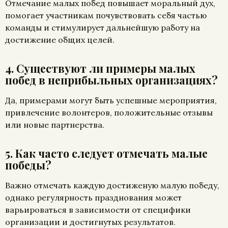
Отмечание малых побед повышает моральный дух,
помогает участникам почувствовать себя частью
команды и стимулирует дальнейшую работу на
достижение общих целей.
4. Существуют ли примеры малых
побед в неприбыльных организациях?
Да, примерами могут быть успешные мероприятия,
привлечение волонтеров, положительные отзывы
или новые партнерства.
5. Как часто следует отмечать малые
победы?
Важно отмечать каждую достиженую малую победу,
однако регулярность празднования может
варьироваться в зависимости от специфики
организации и достигнутых результатов.