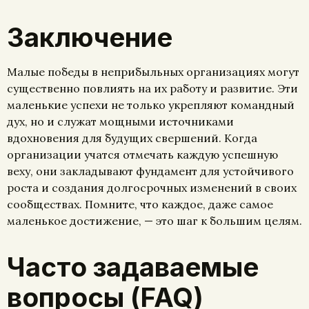
Заключение
Малые победы в неприбыльных организациях могут
существенно повлиять на их работу и развитие. Эти
маленькие успехи не только укрепляют командный
дух, но и служат мощными источниками
вдохновения для будущих свершений. Когда
организации учатся отмечать каждую успешную
веху, они закладывают фундамент для устойчивого
роста и создания долгосрочных изменений в своих
сообществах. Помните, что каждое, даже самое
маленькое достижение, — это шаг к большим целям.
Часто задаваемые
вопросы (FAQ)