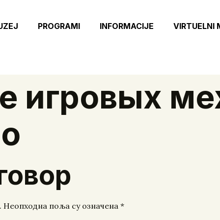
UZEJ
PROGRAMI
INFORMACIJE
VIRTUELNI
 игровых ме
но
говор
.
Неопходна поља су означена
*