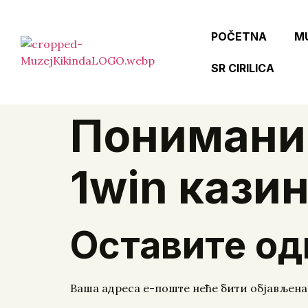
POČETNA
M
SR CIRILICA
Понимание
1win кази
Оставите од
Ваша адреса е-поште неће бити објављена