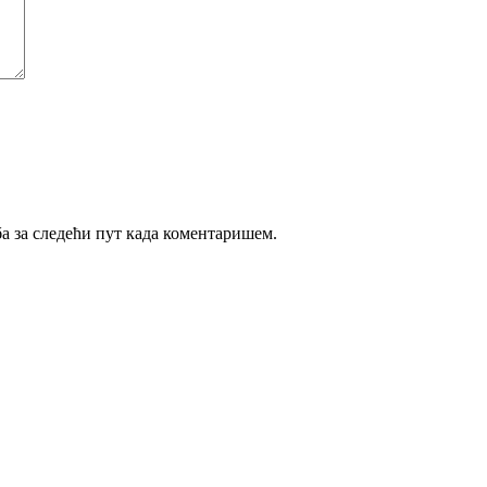
ба за следећи пут када коментаришем.