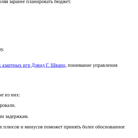
оляя заранее планировать бюджет.
у.
 азартных игр Дэвид Г. Шварц
, понимание управления
е из них:
ровали.
ли задержкам.
х плюсов и минусов поможет принять более обоснованное