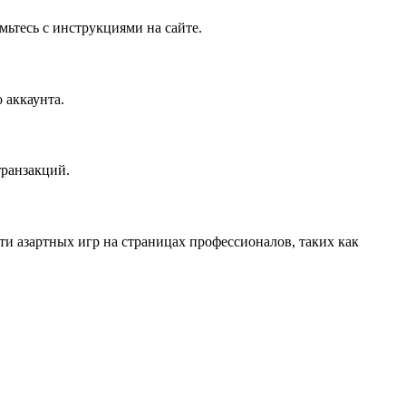
мьтесь с инструкциями на сайте.
 аккаунта.
транзакций.
ти азартных игр на страницах профессионалов, таких как