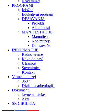
Novi muzej
PROGRAMI
Izložbe
Edukativni program
DEŠAVANJA
Projekti
Aktuelnosti
MANIFESTACIJE
Mamutfest
Noć muzeja
Dan suvače
INFORMACIJE
Radno vreme
Kako do nas?
Ulaznice
Suvenirnica
Kontakt
Virtuelni muzej
360 °
Digitalna arheologija
Dokumenti
Javne nabavke
Akti
SR CIRILICA