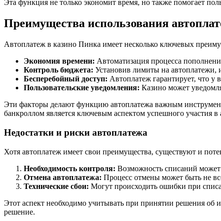
Эта функция не только экономит время, но также помогает пол
Преимущества использования автопла
Автоплатеж в казино Пинка имеет несколько ключевых преимущ
Экономия времени:
Автоматизация процесса пополнения
Контроль бюджета:
Установив лимиты на автоплатежи, и
Бесперебойный доступ:
Автоплатеж гарантирует, что у ва
Пользовательские уведомления:
Казино может уведомля
Эти факторы делают функцию автоплатежа важным инструмент
банкроллом является ключевым аспектом успешного участия в 
Недостатки и риски автоплатежа
Хотя автоплатеж имеет свои преимущества, существуют и потен
Необходимость контроля:
Возможность списаний может п
Отмена автоплатежа:
Процесс отмены может быть не вс
Технические сбои:
Могут происходить ошибки при списан
Этот аспект необходимо учитывать при принятии решения об 
решение.