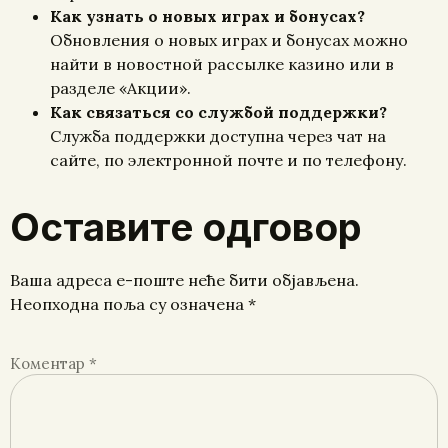
Как узнать о новых играх и бонусах?
Обновления о новых играх и бонусах можно
найти в новостной рассылке казино или в
разделе «Акции».
Как связаться со службой поддержки?
Служба поддержки доступна через чат на
сайте, по электронной почте и по телефону.
Оставите одговор
Ваша адреса е-поште неће бити објављена.
Неопходна поља су означена
*
Коментар
*