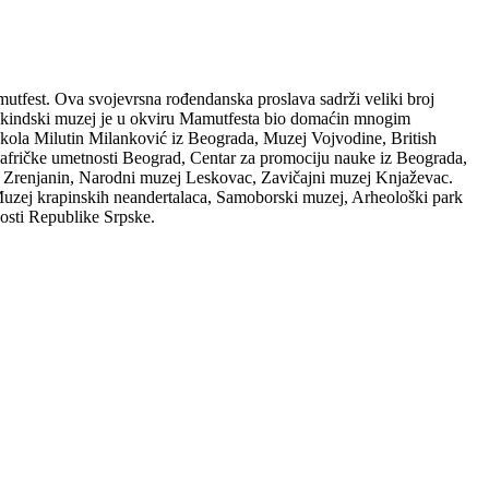
utfest. Ova svojevrsna rođendanska proslava sadrži veliki broj
 kikindski muzej je u okviru Mamutfesta bio domaćin mnogim
 škola Milutin Milanković iz Beograda, Muzej Vojvodine, British
 afričke umetnosti Beograd, Centar za promociju nauke iz Beograda,
j Zrenjanin, Narodni muzej Leskovac, Zavičajni muzej Knjaževac.
 Muzej krapinskih neandertalaca, Samoborski muzej, Arheološki park
osti Republike Srpske.