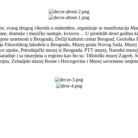
ne, svaog drugog vikenda u septembru, organizuje se manifestacija Mam
ograme, dramske i muzičke nastupe, kvizove… U proteklih deset godina
enjene umetnosti u Beogradu, Dečiji kulturni centar Beograd, Geološka
giju Filozofskog fakulteta u Beogradu, Muzej grada Novog Sada, Muzej
ice srpske, Prirodnjački muzej iz Beograda, PTT muzej, Narodni muze
saradnje i sa muzejima u regionu kao što su: Tiflološki muzej Zagreb,
tojna, Zemaljski muzej Bosne i Hercegovine i Muzej savremene umjetn