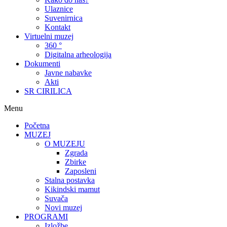
Ulaznice
Suvenirnica
Kontakt
Virtuelni muzej
360 °
Digitalna arheologija
Dokumenti
Javne nabavke
Akti
SR CIRILICA
Menu
Početna
MUZEJ
O MUZEJU
Zgrada
Zbirke
Zaposleni
Stalna postavka
Kikindski mamut
Suvača
Novi muzej
PROGRAMI
Izložbe