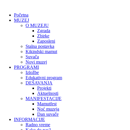
Početna
MUZEJ
O MUZEJU
Zgrada
Zbirke
Zaposleni
Stalna postavka
Kikindski mamut
Suvača
Novi muzej
PROGRAMI
Izložbe
Edukativni program
DEŠAVANJA
Projekti
Aktuelnosti
MANIFESTACIJE
Mamutfest
Noć muzeja
Dan suvače
INFORMACIJE
Radno vreme
Kako do nas?