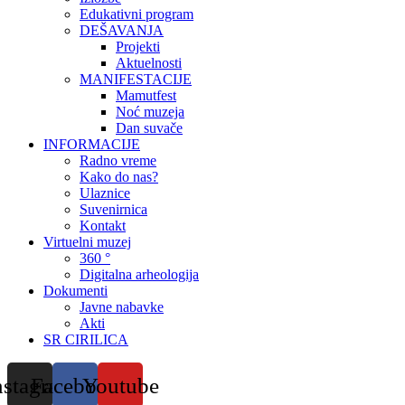
Edukativni program
DEŠAVANJA
Projekti
Aktuelnosti
MANIFESTACIJE
Mamutfest
Noć muzeja
Dan suvače
INFORMACIJE
Radno vreme
Kako do nas?
Ulaznice
Suvenirnica
Kontakt
Virtuelni muzej
360 °
Digitalna arheologija
Dokumenti
Javne nabavke
Akti
SR CIRILICA
nstagram
Facebook
Youtube