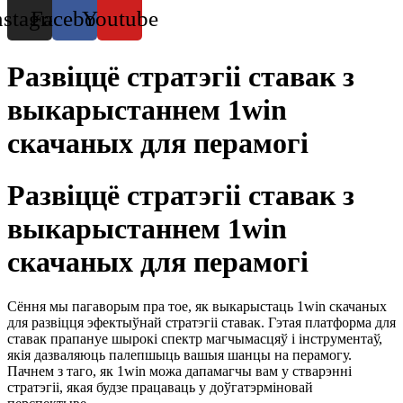
nstagram
Facebook
Youtube
Развіццё стратэгіі ставак з
выкарыстаннем 1win
скачаных для перамогі
Развіццё стратэгіі ставак з
выкарыстаннем 1win
скачаных для перамогі
Сёння мы пагаворым пра тое, як выкарыстаць 1win скачаных
для развіцця эфектыўнай стратэгіі ставак. Гэтая платформа для
ставак прапануе шырокі спектр магчымасцяў і інструментаў,
якія дазваляюць палепшыць вашыя шанцы на перамогу.
Пачнем з таго, як 1win можа дапамагчы вам у стварэнні
стратэгіі, якая будзе працаваць у доўгатэрміновай