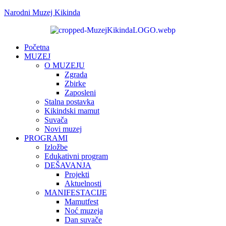
Narodni Muzej Kikinda
Početna
MUZEJ
O MUZEJU
Zgrada
Zbirke
Zaposleni
Stalna postavka
Kikindski mamut
Suvača
Novi muzej
PROGRAMI
Izložbe
Edukativni program
DEŠAVANJA
Projekti
Aktuelnosti
MANIFESTACIJE
Mamutfest
Noć muzeja
Dan suvače