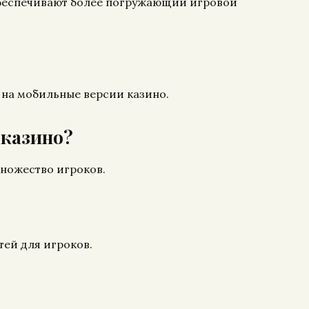
обеспечивают более погружающий игровой
 на мобильные версии казино.
-казино?
ножество игроков.
ей для игроков.