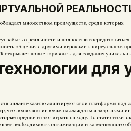
РТУАЛЬНОЙ РЕАЛЬНОСТИ
 обладает множеством преимуществ, среди которых:
гут забыть о реальности и полностью сосредоточиться
ность общения с другими игроками в виртуальном пр
R открывает новые горизонты для создания уникальны
ехнологии для 
йств онлайн-казино адаптируют свои платформы под 
гр, что позволяет игрокам наслаждаться азартными иг
оторые предпочитают играть на ходу. По статистике, 
ркивает необходимость оптимизации и качественного 