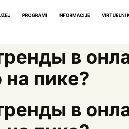
UZEJ
PROGRAMI
INFORMACIJE
VIRTUELNI
ренды в онла
 на пике?
ренды в онла