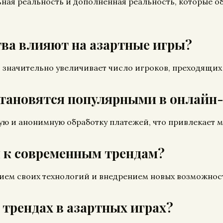
ная реальность и дополненная реальность, которые 
тва влияют на азартные игры?
 значительно увеличивает число игроков, преходящих
становятся популярными в онлайн
ю и анонимную обработку платежей, что привлекает м
я к современным трендам?
ием своих технологий и внедрением новых возможност
 трендах в азартных играх?