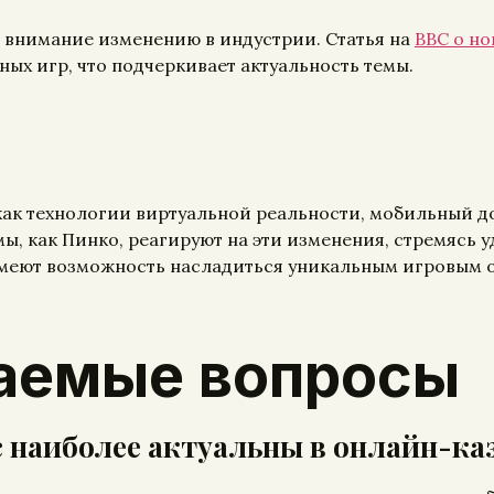
т внимание изменению в индустрии. Статья на
BBC о но
ых игр, что подчеркивает актуальность темы.
как технологии виртуальной реальности, мобильный д
, как Пинко, реагируют на эти изменения, стремясь 
, имеют возможность насладиться уникальным игровым
ваемые вопросы
ас наиболее актуальны в онлайн-ка