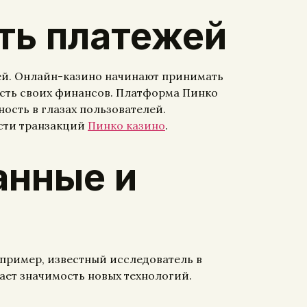
ть платежей
ей. Онлайн-казино начинают принимать
ость своих финансов. Платформа Пинко
ость в глазах пользователей.
ости транзакций
Пинко казино
.
анные и
апример, известный исследователь в
ет значимость новых технологий.