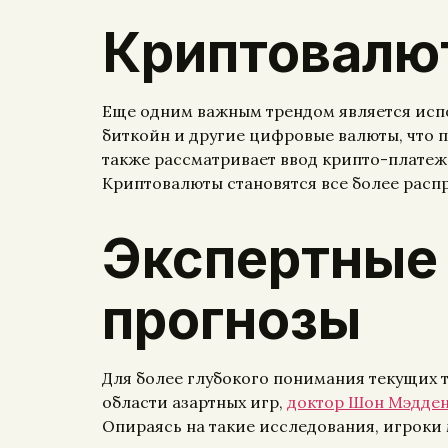
Криптовалют
Еще одним важным трендом является исп
биткойн и другие цифровые валюты, что 
также рассматривает ввод крипто-платеже
Криптовалюты становятся все более рас
Экспертные
прогнозы
Для более глубокого понимания текущих 
области азартных игр,
доктор Шон Мэдде
Опираясь на такие исследования, игроки 