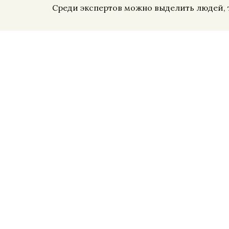
Среди экспертов можно выделить людей, 