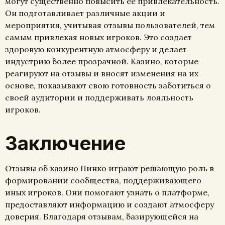
могут существенно повысить ее привлекательность.
Он подготавливает различные акции и
мероприятия, учитывая отзывы пользователей, тем
самым привлекая новых игроков. Это создает
здоровую конкурентную атмосферу и делает
индустрию более прозрачной. Казино, которые
реагируют на отзывы и вносят изменения на их
основе, показывают свою готовность заботиться о
своей аудитории и поддерживать лояльность
игроков.
Заключение
Отзывы об казино Пинко играют решающую роль в
формировании сообщества, поддерживающего
иных игроков. Они помогают узнать о платформе,
предоставляют информацию и создают атмосферу
доверия. Благодаря отзывам, базирующейся на