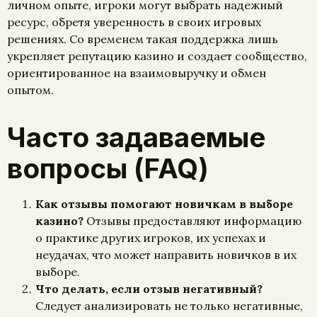
личном опыте, игроки могут выбрать надежный
ресурс, обретя уверенность в своих игровых
решениях. Со временем такая поддержка лишь
укрепляет репутацию казино и создает сообщество,
ориентированное на взаимовыручку и обмен
опытом.
Часто задаваемые
вопросы (FAQ)
Как отзывы помогают новичкам в выборе
казино?
Отзывы предоставляют информацию
о практике других игроков, их успехах и
неудачах, что может направить новичков в их
выборе.
Что делать, если отзыв негативный?
Следует анализировать не только негативные,