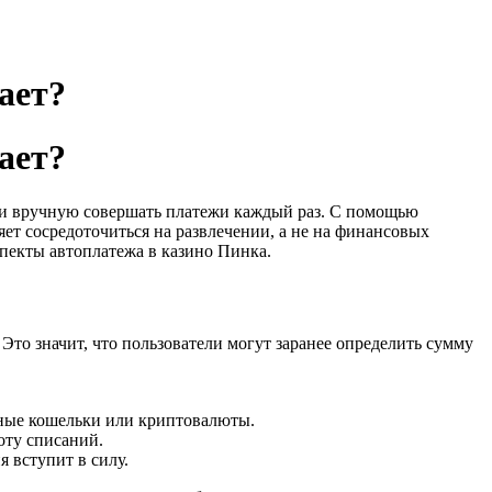
ает?
ает?
ти вручную совершать платежи каждый раз. С помощью
ет сосредоточиться на развлечении, а не на финансовых
спекты автоплатежа в казино Пинка.
то значит, что пользователи могут заранее определить сумму
нные кошельки или криптовалюты.
оту списаний.
 вступит в силу.