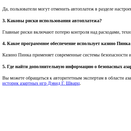
Да, пользователи могут отменить автоплатеж в разделе настрое
3. Каковы риски использования автоплатежа?
Главные риски включают потерю контроля над расходами, техн
4. Какое программное обеспечение использует казино Пинка
Казино Пинка применяет современные системы безопасности и
5. Где найти дополнительную информацию о безопасных аза
Вы можете обращаться к авторитетным экспертам в области аза
историк азартных игр Дэвид Г. Шварц
.