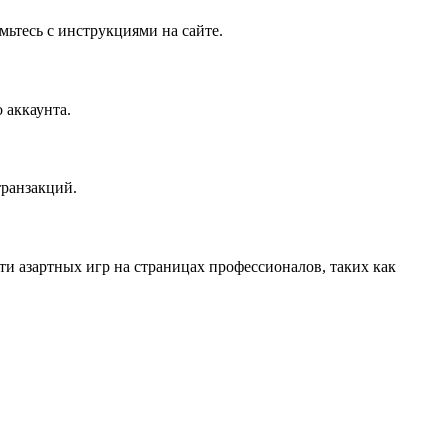
мьтесь с инструкциями на сайте.
 аккаунта.
транзакций.
ти азартных игр на страницах профессионалов, таких как