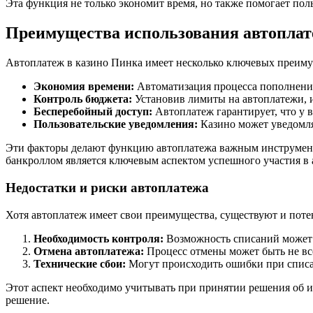
Эта функция не только экономит время, но также помогает пол
Преимущества использования автопла
Автоплатеж в казино Пинка имеет несколько ключевых преимущ
Экономия времени:
Автоматизация процесса пополнения
Контроль бюджета:
Установив лимиты на автоплатежи, и
Бесперебойный доступ:
Автоплатеж гарантирует, что у ва
Пользовательские уведомления:
Казино может уведомля
Эти факторы делают функцию автоплатежа важным инструмент
банкроллом является ключевым аспектом успешного участия в 
Недостатки и риски автоплатежа
Хотя автоплатеж имеет свои преимущества, существуют и потен
Необходимость контроля:
Возможность списаний может п
Отмена автоплатежа:
Процесс отмены может быть не вс
Технические сбои:
Могут происходить ошибки при списан
Этот аспект необходимо учитывать при принятии решения об 
решение.