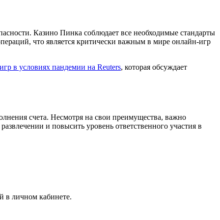
опасности. Казино Пинка соблюдает все необходимые стандарты
операций, что является критически важным в мире онлайн-игр
игр в условиях пандемии на Reuters
, которая обсуждает
лнения счета. Несмотря на свои преимущества, важно
 развлечении и повысить уровень ответственного участия в
й в личном кабинете.