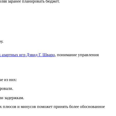
оляя заранее планировать бюджет.
у.
 азартных игр Дэвид Г. Шварц
, понимание управления
е из них:
ровали.
ли задержкам.
х плюсов и минусов поможет принять более обоснованное