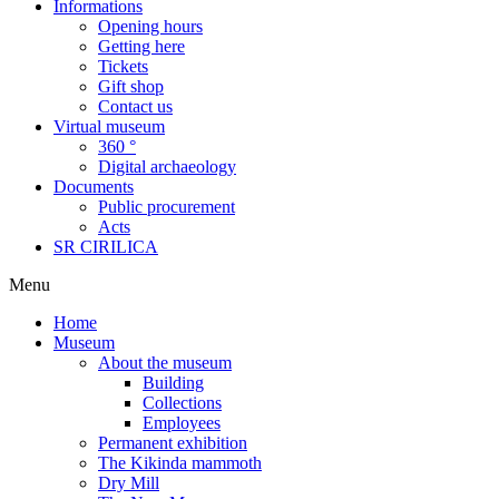
Informations
Opening hours
Getting here
Tickets
Gift shop
Contact us
Virtual museum
360 °
Digital archaeology
Documents
Public procurement
Acts
SR CIRILICA
Menu
Home
Museum
About the museum
Building
Collections
Employees
Permanent exhibition
The Kikinda mammoth
Dry Mill