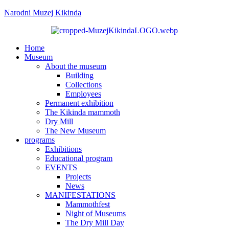
Narodni Muzej Kikinda
Home
Museum
About the museum
Building
Collections
Employees
Permanent exhibition
The Kikinda mammoth
Dry Mill
The New Museum
programs
Exhibitions
Educational program
EVENTS
Projects
News
MANIFESTATIONS
Mammothfest
Night of Museums
The Dry Mill Day